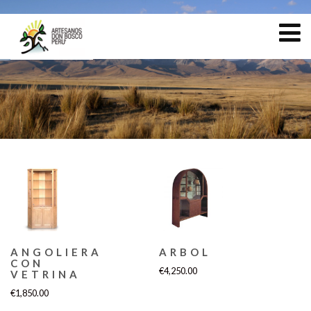
ANGOLIERA
ARBOL
CON
€
4,250.00
VETRINA
€
1,850.00