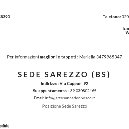
158390
Telefono:
320 
Em
W
Per informazioni
maglioni e tappeti
: Mariella 3479965347
S
EDE SAREZZO (BS)
Indirizzo: Via Capponi 92
Su appuntamento
+39 030802465
Email:
info@artesanosdonbosco.it
Posizione Sede Sarezzo