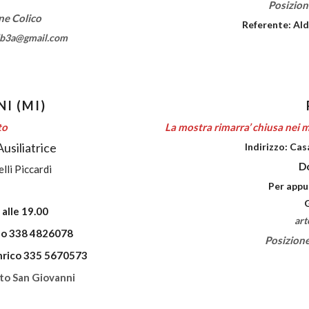
Posizion
ne Colico
Referente: A
db3a@gmail.com
I (MI)
to
La mostra rimarra’ chiusa nei m
usiliatrice
Indirizzo: Cas
D
lli Piccardi
Per appun
 alle 19.00
art
zo 338 4826078
Posizione
nrico 335 5670573
sto San Giovanni