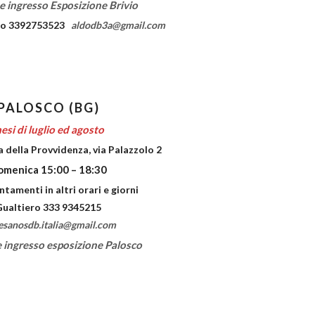
e ingresso Esposizione Brivio
ldo 3392753523
aldodb3a@gmail.com
PALOSCO (BG)
esi di luglio ed agosto
a della Provvidenza,
via Palazzolo 2
omenica 15:00 – 18:30
tamenti in altri orari e giorni
Gualtiero 333 9345215
esanosdb.italia@gmail.com
 ingresso esposizione Palosco