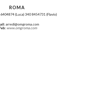
ROMA
6404874 (Luca) 340 8454731 (Flavio)
ail:
arredi@omgroma.com
eb:
www.omgroma.com