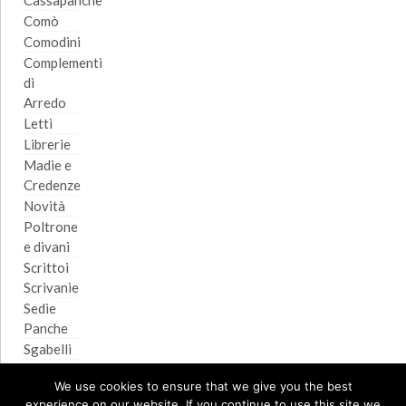
Cassapanche
Comò
Comodini
Complementi
di
Arredo
Letti
Librerie
Madie e
Credenze
Novità
Poltrone
e divani
Scrittoi
Scrivanie
Sedie
Panche
Sgabelli
Tavoli
We use cookies to ensure that we give you the best
Tavolini
experience on our website. If you continue to use this site we